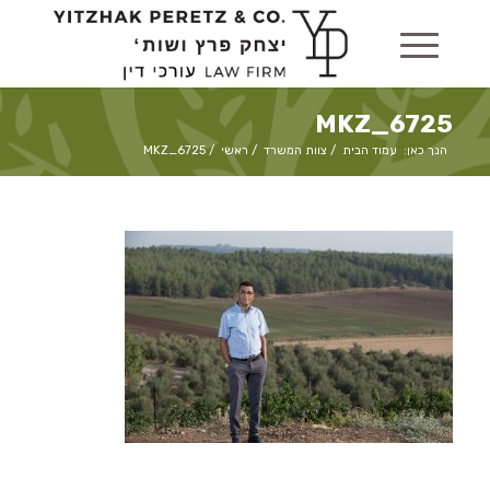
MKZ_6725
הנך כאן:
עמוד הבית
/
צוות המשרד
/
ראשי
/
MKZ_6725